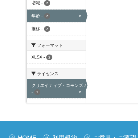
増減
-
2
年齢
-
x
2
推移
-
2
フォーマット
XLSX
-
2
ライセンス
クリエイティブ・コモンズ 表示
-
x
2
HOME
利用規約
ご意見・ご要望