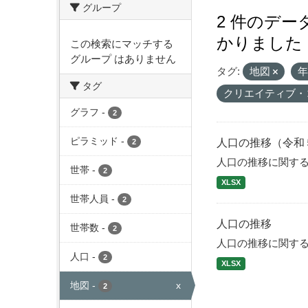
グループ
2 件のデ
かりました
この検索にマッチする
グループ はありません
タグ:
地図
タグ
クリエイティブ・
グラフ
-
2
ピラミッド
-
人口の推移（令和
2
人口の推移に関す
世帯
-
2
XLSX
世帯人員
-
2
人口の推移
世帯数
-
2
人口の推移に関す
人口
-
2
XLSX
地図
-
x
2