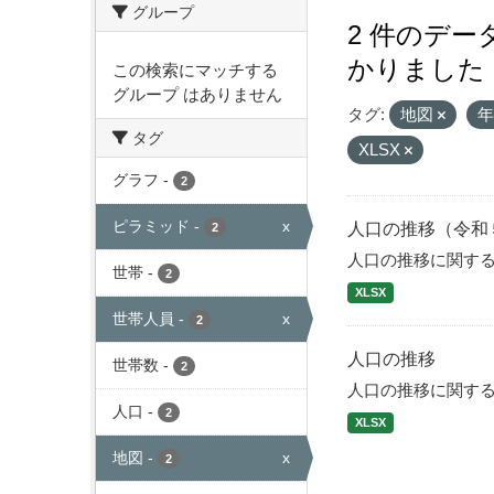
グループ
2 件のデ
かりました
この検索にマッチする
グループ はありません
タグ:
地図
タグ
XLSX
グラフ
-
2
ピラミッド
-
x
人口の推移（令和
2
人口の推移に関す
世帯
-
2
XLSX
世帯人員
-
x
2
人口の推移
世帯数
-
2
人口の推移に関す
人口
-
2
XLSX
地図
-
x
2