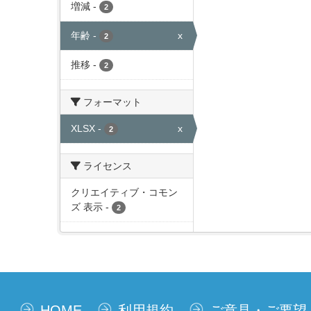
増減
-
2
年齢
-
x
2
推移
-
2
フォーマット
XLSX
-
x
2
ライセンス
クリエイティブ・コモン
ズ 表示
-
2
HOME
利用規約
ご意見・ご要望