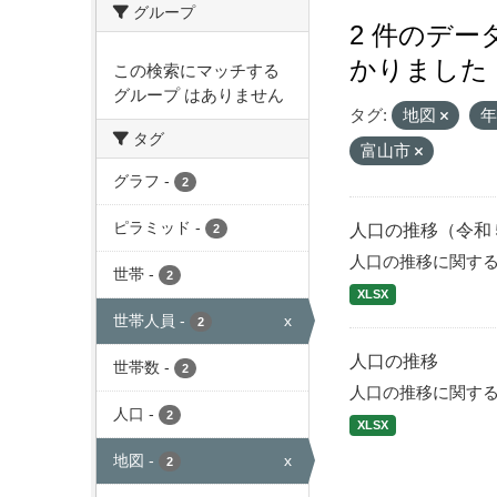
グループ
2 件のデ
かりました
この検索にマッチする
グループ はありません
タグ:
地図
タグ
富山市
グラフ
-
2
ピラミッド
-
人口の推移（令和
2
人口の推移に関す
世帯
-
2
XLSX
世帯人員
-
x
2
人口の推移
世帯数
-
2
人口の推移に関す
人口
-
2
XLSX
地図
-
x
2