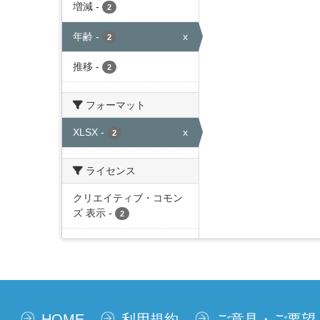
増減
-
2
年齢
-
x
2
推移
-
2
フォーマット
XLSX
-
x
2
ライセンス
クリエイティブ・コモン
ズ 表示
-
2
HOME
利用規約
ご意見・ご要望