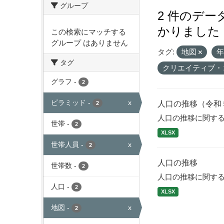
グループ
2 件のデ
かりました
この検索にマッチする
グループ はありません
タグ:
地図
タグ
クリエイティブ・
グラフ
-
2
ピラミッド
-
x
人口の推移（令和
2
人口の推移に関す
世帯
-
2
XLSX
世帯人員
-
x
2
人口の推移
世帯数
-
2
人口の推移に関す
人口
-
2
XLSX
地図
-
x
2