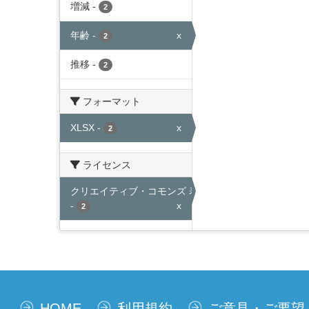
増減
-
2
年齢
-
x
2
推移
-
2
フォーマット
XLSX
-
x
2
ライセンス
クリエイティブ・コモンズ 表示
-
x
2
HOME
利用規約
ご意見・ご要望