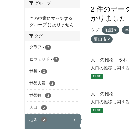
グループ
2 件のデ
かりました
この検索にマッチする
グループ はありません
タグ:
地図
タグ
富山市
グラフ
-
2
ピラミッド
-
人口の推移（令和
2
人口の推移に関す
世帯
-
2
XLSX
世帯人員
-
2
人口の推移
世帯数
-
2
人口の推移に関す
人口
-
2
XLSX
地図
-
x
2