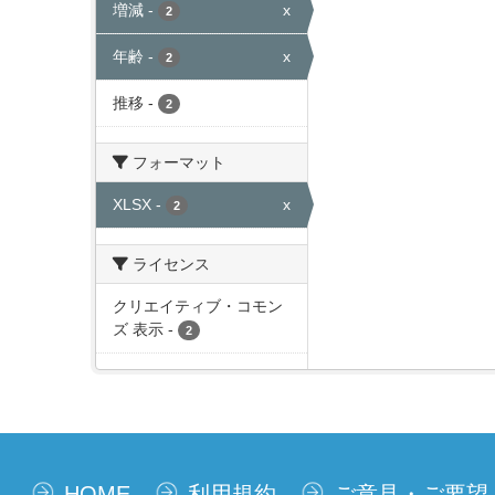
増減
-
x
2
年齢
-
x
2
推移
-
2
フォーマット
XLSX
-
x
2
ライセンス
クリエイティブ・コモン
ズ 表示
-
2
HOME
利用規約
ご意見・ご要望