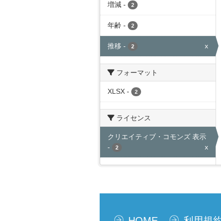
増減
-
2
年齢
-
2
推移
-
x
2
フォーマット
XLSX
-
2
ライセンス
クリエイティブ・コモンズ 表示
-
x
2
HOME
利用規