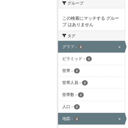
グループ
この検索にマッチする グルー
プ はありません
タグ
グラフ
-
x
2
ピラミッド
-
2
世帯
-
2
世帯人員
-
2
世帯数
-
2
人口
-
2
地図
-
x
2