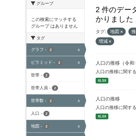
グループ
2 件のデ
かりました
この検索にマッチする
グループ はありません
タグ:
地図
タグ
増減
グラフ
-
x
2
ピラミッド
-
x
人口の推移（令和
2
人口の推移に関す
世帯
-
2
XLSX
世帯人員
-
2
人口の推移
世帯数
-
x
2
人口の推移に関す
人口
-
2
XLSX
地図
-
x
2