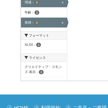
増減
-
x
2
年齢
-
2
推移
-
x
2
フォーマット
XLSX
-
2
ライセンス
クリエイティブ・コモン
ズ 表示
-
2
HOME
利用規約
ご意見・ご要望