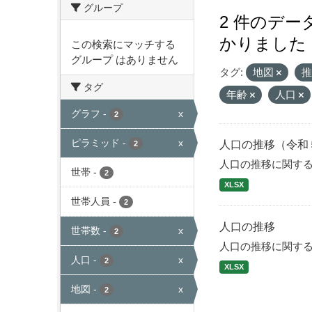
グループ
2 件のデ
かりました
この検索にマッチする
グループ はありません
タグ:
地図
タグ
年齢
人口
グラフ
-
x
2
ピラミッド
-
x
人口の推移（令和
2
人口の推移に関す
世帯
-
2
XLSX
世帯人員
-
2
人口の推移
世帯数
-
x
2
人口の推移に関す
人口
-
x
2
XLSX
地図
-
x
2