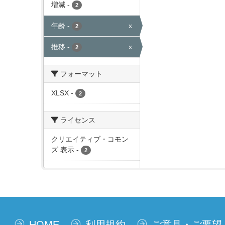
増減
-
2
年齢
-
x
2
推移
-
x
2
フォーマット
XLSX
-
2
ライセンス
クリエイティブ・コモン
ズ 表示
-
2
HOME
利用規約
ご意見・ご要望