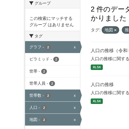
グループ
2 件のデ
かりました
この検索にマッチする
グループ はありません
タグ:
地図
タグ
グラフ
-
x
2
人口の推移（令和
人口の推移に関す
ピラミッド
-
2
XLSX
世帯
-
2
世帯人員
-
2
人口の推移
人口の推移に関す
世帯数
-
x
2
XLSX
人口
-
x
2
地図
-
x
2