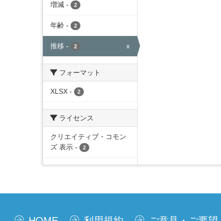
増減
-
2
年齢
-
2
推移
-
x
2
フォーマット
XLSX
-
2
ライセンス
クリエイティブ・コモン
ズ 表示
-
2
HOME
利用規約
ご意見・ご要望