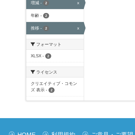
増減
-
x
2
年齢
-
2
推移
-
x
2
フォーマット
XLSX
-
2
ライセンス
クリエイティブ・コモン
ズ 表示
-
2
HOME
利用規約
ご意見・ご要望