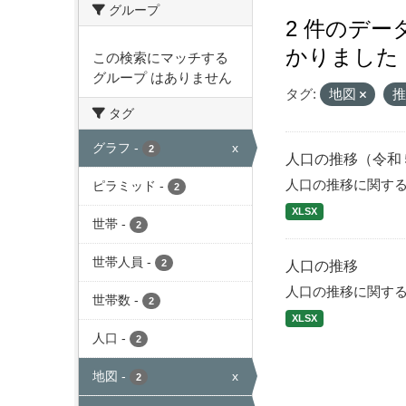
グループ
2 件のデ
かりました
この検索にマッチする
グループ はありません
タグ:
地図
タグ
グラフ
-
x
2
人口の推移（令和
人口の推移に関す
ピラミッド
-
2
XLSX
世帯
-
2
世帯人員
-
2
人口の推移
人口の推移に関す
世帯数
-
2
XLSX
人口
-
2
地図
-
x
2