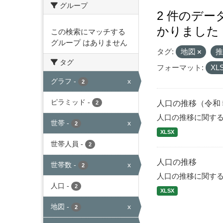
グループ
2 件のデ
かりました
この検索にマッチする
グループ はありません
タグ:
地図
タグ
フォーマット:
XL
グラフ
-
x
2
ピラミッド
-
人口の推移（令和
2
人口の推移に関す
世帯
-
x
2
XLSX
世帯人員
-
2
人口の推移
世帯数
-
x
2
人口の推移に関す
人口
-
2
XLSX
地図
-
x
2