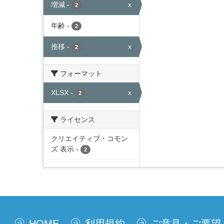
増減
-
x
2
年齢
-
2
推移
-
x
2
フォーマット
XLSX
-
x
2
ライセンス
クリエイティブ・コモン
ズ 表示
-
2
HOME
利用規約
ご意見・ご要望