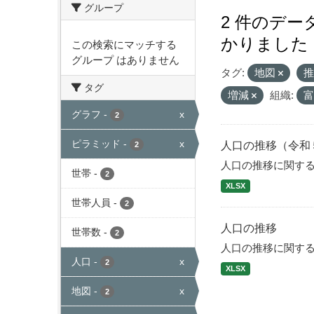
グループ
2 件のデ
かりました
この検索にマッチする
グループ はありません
タグ:
地図
タグ
増減
組織:
グラフ
-
x
2
ピラミッド
-
x
人口の推移（令和
2
人口の推移に関す
世帯
-
2
XLSX
世帯人員
-
2
人口の推移
世帯数
-
2
人口の推移に関す
人口
-
x
2
XLSX
地図
-
x
2