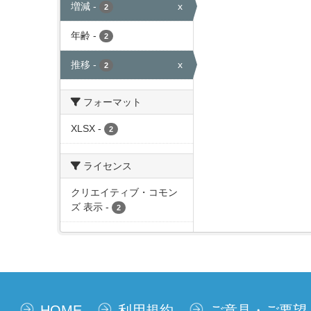
増減
-
x
2
年齢
-
2
推移
-
x
2
フォーマット
XLSX
-
2
ライセンス
クリエイティブ・コモン
ズ 表示
-
2
HOME
利用規約
ご意見・ご要望