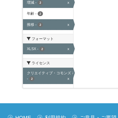
増減
-
x
2
年齢
-
2
推移
-
x
2
フォーマット
XLSX
-
x
2
ライセンス
クリエイティブ・コモンズ 表示
-
x
2
HOME
利用規約
ご意見・ご要望