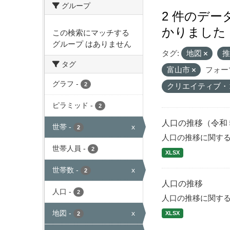
グループ
2 件のデ
かりました
この検索にマッチする
グループ はありません
タグ:
地図
タグ
富山市
フォー
グラフ
-
2
クリエイティブ・
ピラミッド
-
2
人口の推移（令和
世帯
-
x
2
人口の推移に関す
世帯人員
-
2
XLSX
世帯数
-
x
2
人口の推移
人口
-
2
人口の推移に関す
地図
-
x
XLSX
2