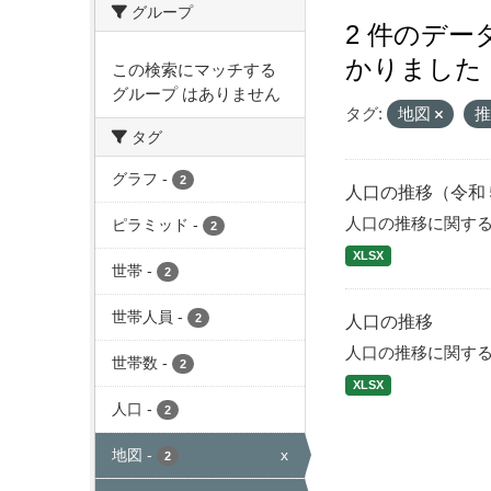
グループ
2 件のデ
かりました
この検索にマッチする
グループ はありません
タグ:
地図
タグ
グラフ
-
2
人口の推移（令和
人口の推移に関す
ピラミッド
-
2
XLSX
世帯
-
2
世帯人員
-
2
人口の推移
人口の推移に関す
世帯数
-
2
XLSX
人口
-
2
地図
-
x
2