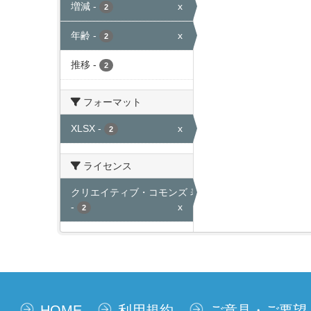
増減
-
x
2
年齢
-
x
2
推移
-
2
フォーマット
XLSX
-
x
2
ライセンス
クリエイティブ・コモンズ 表示
-
x
2
HOME
利用規約
ご意見・ご要望