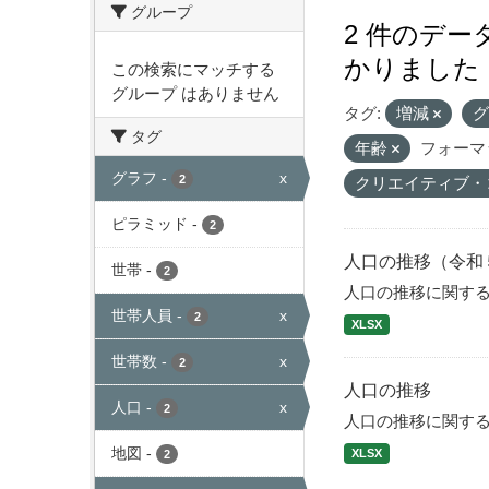
グループ
2 件のデ
かりました
この検索にマッチする
グループ はありません
タグ:
増減
タグ
年齢
フォーマ
グラフ
-
x
2
クリエイティブ・
ピラミッド
-
2
人口の推移（令和
世帯
-
2
人口の推移に関す
世帯人員
-
x
2
XLSX
世帯数
-
x
2
人口の推移
人口
-
x
2
人口の推移に関す
地図
-
XLSX
2