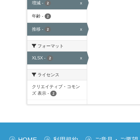
増減
-
x
2
年齢
-
2
推移
-
x
2
フォーマット
XLSX
-
x
2
ライセンス
クリエイティブ・コモン
ズ 表示
-
2
HOME
利用規約
ご意見・ご要望