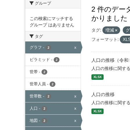
グループ
2 件のデ
かりました
この検索にマッチする
グループ はありません
タグ:
増減
タグ
フォーマット:
XL
グラフ
-
x
2
ピラミッド
-
人口の推移（令和
2
人口の推移に関す
世帯
-
2
XLSX
世帯人員
-
2
人口の推移
世帯数
-
x
2
人口の推移に関す
人口
-
x
2
XLSX
地図
-
x
2