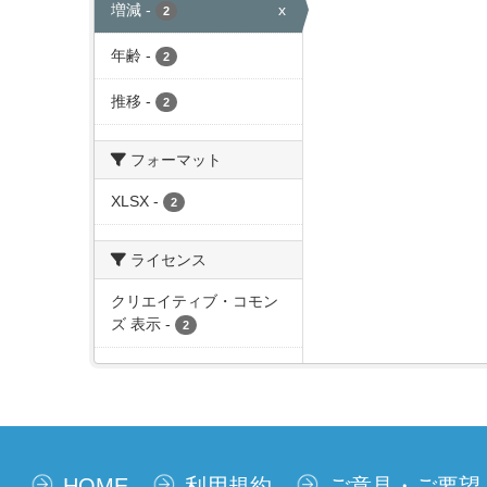
増減
-
x
2
年齢
-
2
推移
-
2
フォーマット
XLSX
-
2
ライセンス
クリエイティブ・コモン
ズ 表示
-
2
HOME
利用規約
ご意見・ご要望