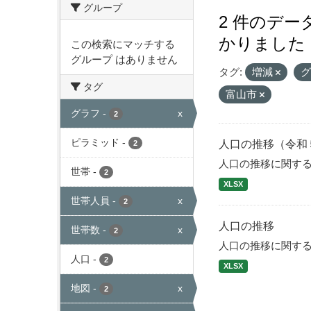
グループ
2 件のデ
かりました
この検索にマッチする
グループ はありません
タグ:
増減
タグ
富山市
グラフ
-
x
2
ピラミッド
-
人口の推移（令和
2
人口の推移に関す
世帯
-
2
XLSX
世帯人員
-
x
2
人口の推移
世帯数
-
x
2
人口の推移に関す
人口
-
2
XLSX
地図
-
x
2