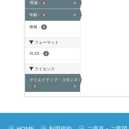
増減
-
x
2
年齢
-
x
2
推移
-
2
フォーマット
XLSX
-
2
ライセンス
クリエイティブ・コモンズ 表示
-
x
2
HOME
利用規約
ご意見・ご要望