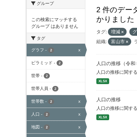
グループ
2 件のデ
かりました
この検索にマッチする
グループ はありません
タグ:
増減
タグ
組織:
富山市
グラフ
-
x
2
ピラミッド
-
人口の推移（令和
2
人口の推移に関す
世帯
-
2
XLSX
世帯人員
-
2
人口の推移
世帯数
-
x
2
人口の推移に関す
人口
-
x
2
XLSX
地図
-
x
2