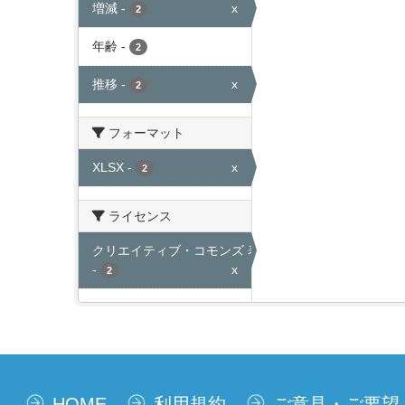
増減
-
x
2
年齢
-
2
推移
-
x
2
フォーマット
XLSX
-
x
2
ライセンス
クリエイティブ・コモンズ 表示
-
x
2
HOME
利用規約
ご意見・ご要望