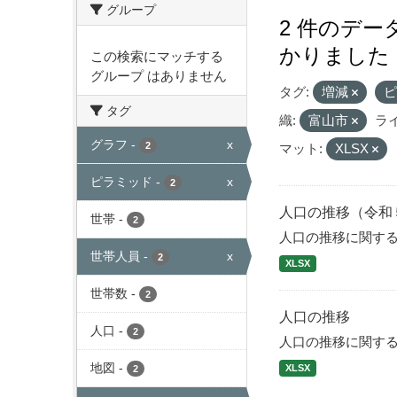
グループ
2 件のデ
かりました
この検索にマッチする
グループ はありません
タグ:
増減
タグ
織:
富山市
ラ
グラフ
-
x
2
マット:
XLSX
ピラミッド
-
x
2
人口の推移（令和
世帯
-
2
人口の推移に関す
世帯人員
-
x
2
XLSX
世帯数
-
2
人口の推移
人口
-
2
人口の推移に関す
地図
-
XLSX
2