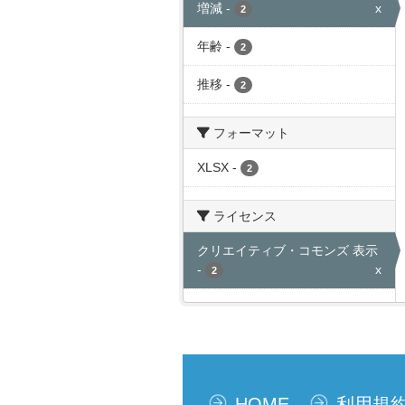
増減
-
x
2
年齢
-
2
推移
-
2
フォーマット
XLSX
-
2
ライセンス
クリエイティブ・コモンズ 表示
-
x
2
HOME
利用規