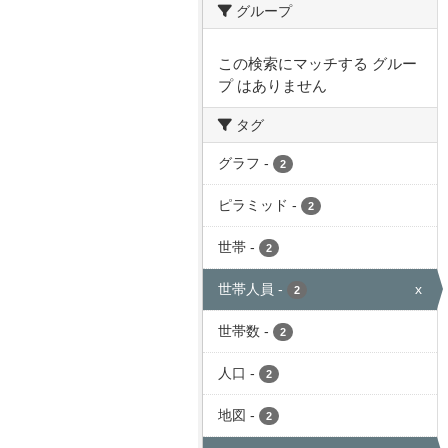
グループ
この検索にマッチする グルー
プ はありません
タグ
グラフ
-
2
ピラミッド
-
2
世帯
-
2
世帯人員
-
x
2
世帯数
-
2
人口
-
2
地図
-
2