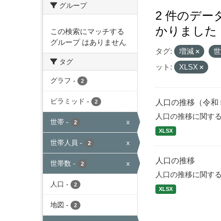
グループ
2 件のデ
かりました
この検索にマッチする
グループ はありません
タグ:
増減
タグ
ット:
XLSX
グラフ
-
2
ピラミッド
-
人口の推移（令和
2
人口の推移に関す
世帯
-
x
2
XLSX
世帯人員
-
x
2
人口の推移
世帯数
-
x
2
人口の推移に関す
人口
-
2
XLSX
地図
-
2