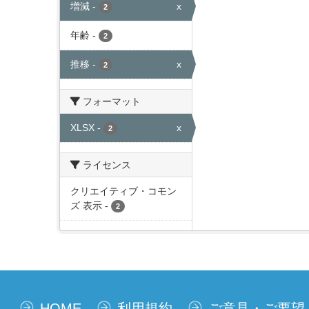
増減
-
x
2
年齢
-
2
推移
-
x
2
フォーマット
XLSX
-
x
2
ライセンス
クリエイティブ・コモン
ズ 表示
-
2
HOME
利用規約
ご意見・ご要望