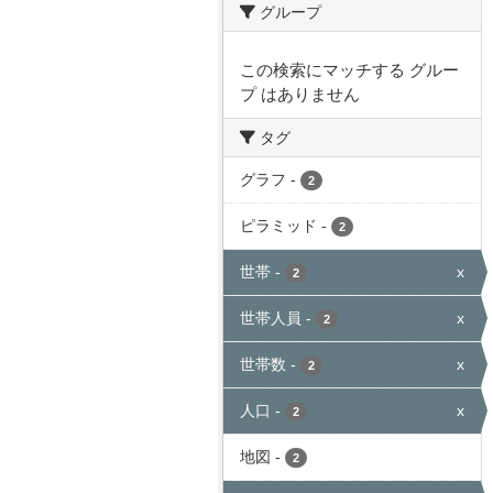
グループ
この検索にマッチする グルー
プ はありません
タグ
グラフ
-
2
ピラミッド
-
2
世帯
-
x
2
世帯人員
-
x
2
世帯数
-
x
2
人口
-
x
2
地図
-
2