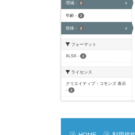
増減
-
x
2
年齢
-
2
推移
-
x
2
フォーマット
XLSX
-
2
ライセンス
クリエイティブ・コモンズ 表示
-
2
HOME
利用規