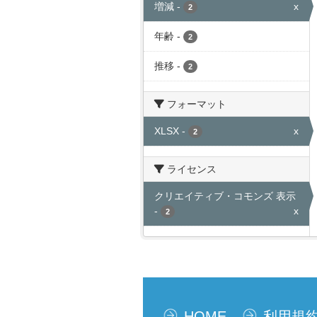
増減
-
x
2
年齢
-
2
推移
-
2
フォーマット
XLSX
-
x
2
ライセンス
クリエイティブ・コモンズ 表示
-
x
2
HOME
利用規