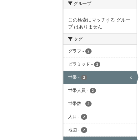
グループ
この検索にマッチする グルー
プ はありません
タグ
グラフ
-
2
ピラミッド
-
2
世帯
-
x
2
世帯人員
-
2
世帯数
-
2
人口
-
2
地図
-
2