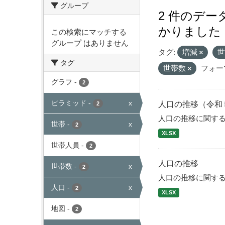
グループ
2 件のデ
かりました
この検索にマッチする
グループ はありません
タグ:
増減
タグ
世帯数
フォー
グラフ
-
2
ピラミッド
-
x
人口の推移（令和
2
人口の推移に関す
世帯
-
x
2
XLSX
世帯人員
-
2
人口の推移
世帯数
-
x
2
人口の推移に関す
人口
-
x
2
XLSX
地図
-
2