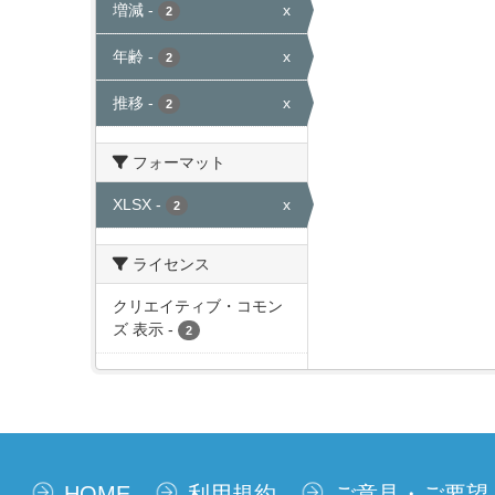
増減
-
x
2
年齢
-
x
2
推移
-
x
2
フォーマット
XLSX
-
x
2
ライセンス
クリエイティブ・コモン
ズ 表示
-
2
HOME
利用規約
ご意見・ご要望