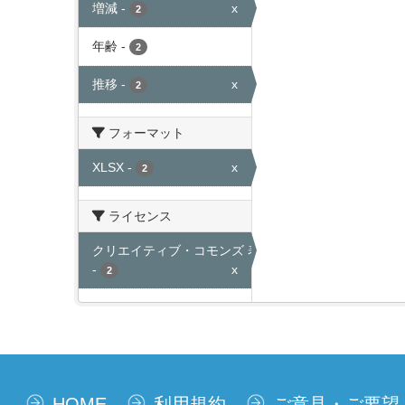
増減
-
x
2
年齢
-
2
推移
-
x
2
フォーマット
XLSX
-
x
2
ライセンス
クリエイティブ・コモンズ 表示
-
x
2
HOME
利用規約
ご意見・ご要望