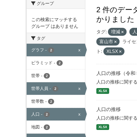
グループ
2 件のデ
かりました
この検索にマッチする
グループ はありません
タグ:
増減
タグ
富山市
ライセ
グラフ
-
x
2
ト:
XLSX
ピラミッド
-
2
人口の推移（令和
世帯
-
2
人口の推移に関す
世帯人員
-
x
2
XLSX
世帯数
-
2
人口の推移
人口
-
x
2
人口の推移に関す
地図
-
XLSX
2