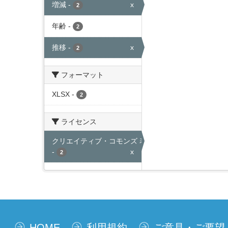
増減
-
x
2
年齢
-
2
推移
-
x
2
フォーマット
XLSX
-
2
ライセンス
クリエイティブ・コモンズ 表示
-
x
2
HOME
利用規約
ご意見・ご要望