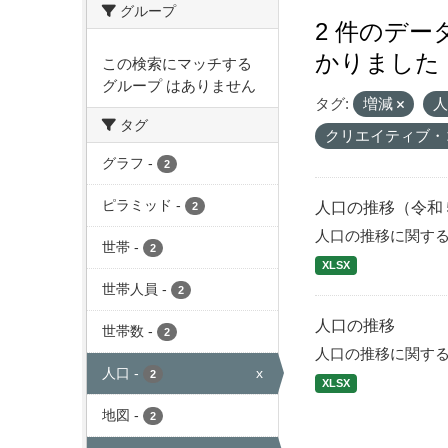
グループ
2 件のデ
かりました
この検索にマッチする
グループ はありません
タグ:
増減
タグ
クリエイティブ・
グラフ
-
2
ピラミッド
-
人口の推移（令和
2
人口の推移に関す
世帯
-
2
XLSX
世帯人員
-
2
人口の推移
世帯数
-
2
人口の推移に関す
人口
-
x
2
XLSX
地図
-
2