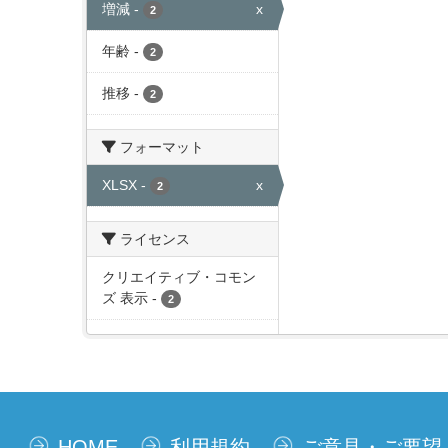
増減
-
x
2
年齢
-
2
推移
-
2
フォーマット
XLSX
-
x
2
ライセンス
クリエイティブ・コモン
ズ 表示
-
2
HOME
利用規約
ご意見・ご要望