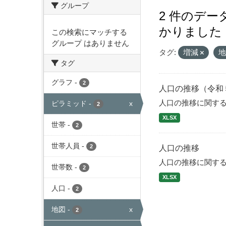
グループ
2 件のデ
かりました
この検索にマッチする
グループ はありません
タグ:
増減
タグ
グラフ
-
2
人口の推移（令和
人口の推移に関す
ピラミッド
-
x
2
XLSX
世帯
-
2
世帯人員
-
2
人口の推移
人口の推移に関す
世帯数
-
2
XLSX
人口
-
2
地図
-
x
2