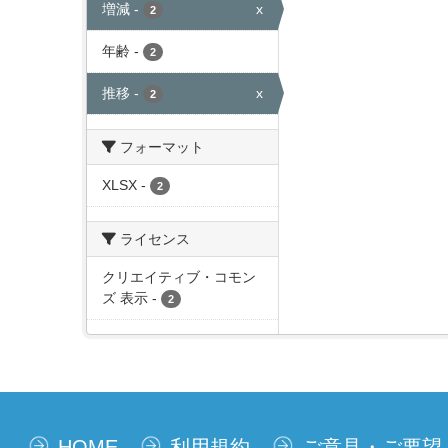
増減
-
x
2
年齢
-
2
推移
-
x
2
フォーマット
XLSX
-
2
ライセンス
クリエイティブ・コモン
ズ 表示
-
2
HOME
利用規約
ご意見・ご要望