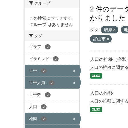
グループ
2 件のデ
かりました
この検索にマッチする
グループ はありません
タグ:
増減
タグ
富山市
グラフ
-
2
ピラミッド
-
人口の推移（令和
2
人口の推移に関す
世帯
-
x
2
XLSX
世帯人員
-
x
2
人口の推移
世帯数
-
2
人口の推移に関す
人口
-
2
XLSX
地図
-
x
2