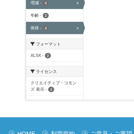
増減
-
x
2
年齢
-
2
推移
-
x
2
フォーマット
XLSX
-
2
ライセンス
クリエイティブ・コモン
ズ 表示
-
2
HOME
利用規約
ご意見・ご要望