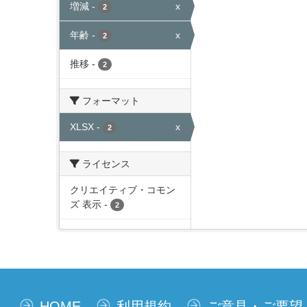
増減
-
x
2
年齢
-
x
2
推移
-
2
フォーマット
XLSX
-
x
2
ライセンス
クリエイティブ・コモン
ズ 表示
-
2
HOME
利用規約
ご意見・ご要望