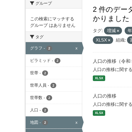
グループ
2 件のデ
かりました
この検索にマッチする
グループ はありません
タグ:
増減
タグ
XLSX
組織:
グラフ
-
x
2
ピラミッド
-
人口の推移（令和
2
人口の推移に関す
世帯
-
2
XLSX
世帯人員
-
2
人口の推移
世帯数
-
2
人口の推移に関す
人口
-
2
XLSX
地図
-
x
2