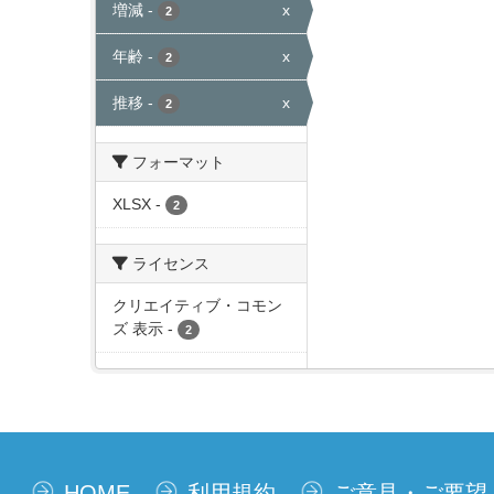
増減
-
x
2
年齢
-
x
2
推移
-
x
2
フォーマット
XLSX
-
2
ライセンス
クリエイティブ・コモン
ズ 表示
-
2
HOME
利用規約
ご意見・ご要望