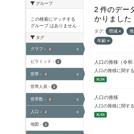
グループ
2 件のデ
かりました
この検索にマッチする
グループ はありません
タグ:
増減
タグ
年齢
グラフ
-
x
2
ピラミッド
-
人口の推移（令和
2
人口の推移に関す
世帯
-
x
2
XLSX
世帯人員
-
2
人口の推移
世帯数
-
x
2
人口の推移に関す
人口
-
x
2
XLSX
地図
-
2