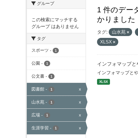
グループ
1 件のデ
かりました
この検索にマッチする
グループ はありません
タグ:
山水苑
タグ
XLSX
スポーツ
-
1
公園
-
インフォマップと
1
インフォマップと
公文書
-
1
XLSX
図書館
-
x
1
山水苑
-
x
1
広場
-
x
1
生涯学習
-
x
1