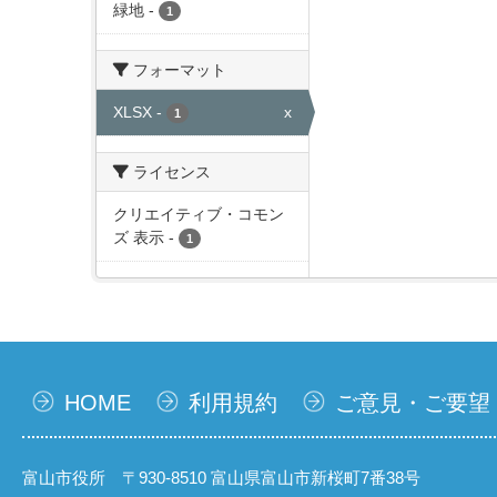
緑地
-
1
フォーマット
XLSX
-
x
1
ライセンス
クリエイティブ・コモン
ズ 表示
-
1
HOME
利用規約
ご意見・ご要望
富山市役所 〒930-8510 富山県富山市新桜町7番38号