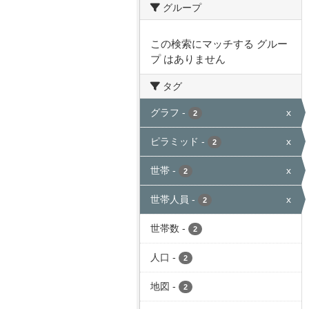
グループ
この検索にマッチする グルー
プ はありません
タグ
グラフ
-
x
2
ピラミッド
-
x
2
世帯
-
x
2
世帯人員
-
x
2
世帯数
-
2
人口
-
2
地図
-
2