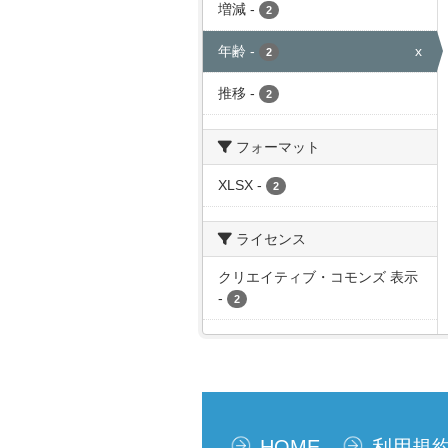
増減
-
2
年齢
-
x
2
推移
-
2
フォーマット
XLSX
-
2
ライセンス
クリエイティブ・コモンズ 表示
-
2
HOME
利用規