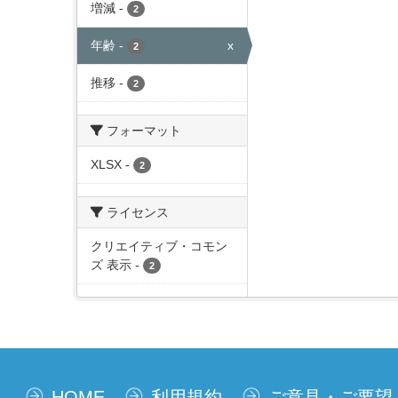
増減
-
2
年齢
-
x
2
推移
-
2
フォーマット
XLSX
-
2
ライセンス
クリエイティブ・コモン
ズ 表示
-
2
HOME
利用規約
ご意見・ご要望