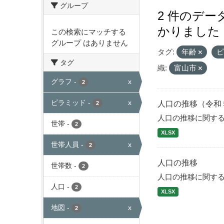
グループ
2 件のデ
かりました
この検索にマッチする
グループ はありません
タグ:
年齢
タグ
織:
富山市
グラフ
-
x
2
ピラミッド
-
x
人口の推移（令和
2
人口の推移に関す
世帯
-
2
XLSX
世帯人員
-
x
2
人口の推移
世帯数
-
2
人口の推移に関す
人口
-
2
XLSX
地図
-
x
2