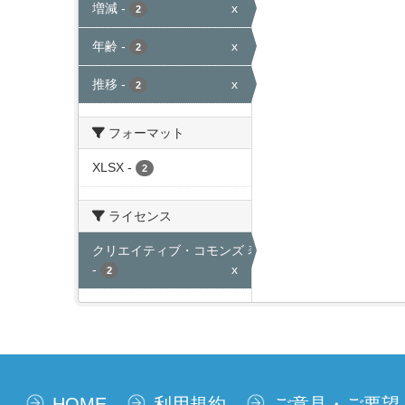
増減
-
x
2
年齢
-
x
2
推移
-
x
2
フォーマット
XLSX
-
2
ライセンス
クリエイティブ・コモンズ 表示
-
x
2
HOME
利用規約
ご意見・ご要望