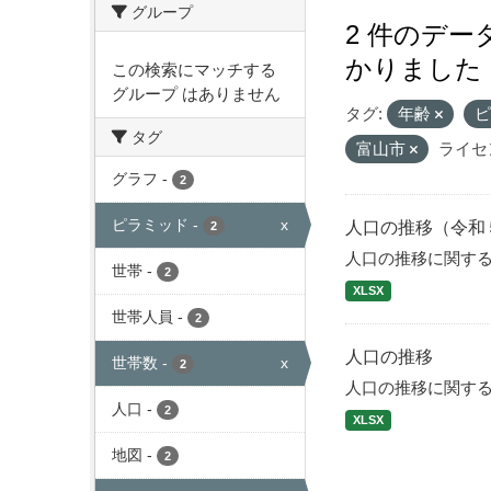
グループ
2 件のデ
かりました
この検索にマッチする
グループ はありません
タグ:
年齢
タグ
富山市
ライセ
グラフ
-
2
ピラミッド
-
x
人口の推移（令和
2
人口の推移に関す
世帯
-
2
XLSX
世帯人員
-
2
人口の推移
世帯数
-
x
2
人口の推移に関す
人口
-
2
XLSX
地図
-
2