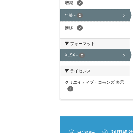
増減
-
2
年齢
-
x
2
推移
-
2
フォーマット
XLSX
-
x
2
ライセンス
クリエイティブ・コモンズ 表示
-
2
HOME
利用規