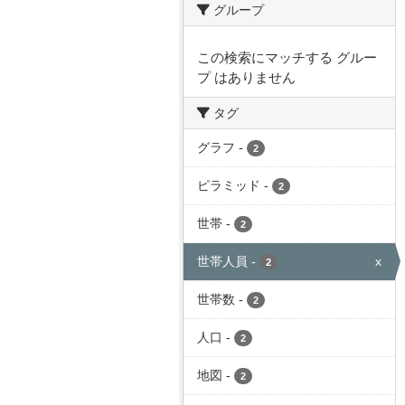
グループ
この検索にマッチする グルー
プ はありません
タグ
グラフ
-
2
ピラミッド
-
2
世帯
-
2
世帯人員
-
x
2
世帯数
-
2
人口
-
2
地図
-
2