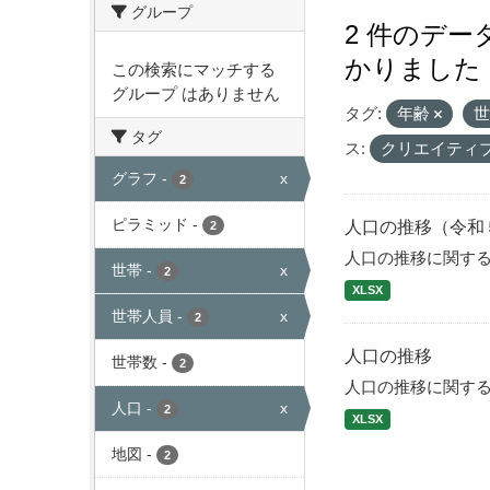
グループ
2 件のデ
かりました
この検索にマッチする
グループ はありません
タグ:
年齢
タグ
ス:
クリエイティ
グラフ
-
x
2
ピラミッド
-
人口の推移（令和
2
人口の推移に関す
世帯
-
x
2
XLSX
世帯人員
-
x
2
人口の推移
世帯数
-
2
人口の推移に関す
人口
-
x
2
XLSX
地図
-
2