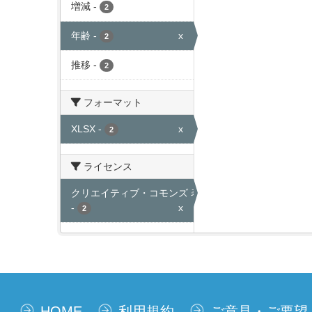
増減
-
2
年齢
-
x
2
推移
-
2
フォーマット
XLSX
-
x
2
ライセンス
クリエイティブ・コモンズ 表示
-
x
2
HOME
利用規約
ご意見・ご要望