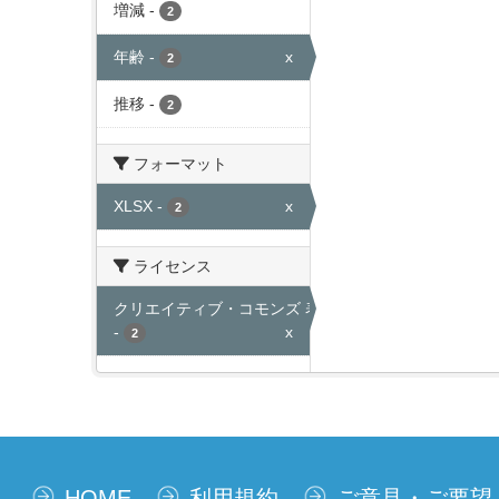
増減
-
2
年齢
-
x
2
推移
-
2
フォーマット
XLSX
-
x
2
ライセンス
クリエイティブ・コモンズ 表示
-
x
2
HOME
利用規約
ご意見・ご要望