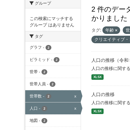
グループ
2 件のデ
かりました
この検索にマッチする
グループ はありません
タグ:
年齢
タグ
クリエイティブ・
グラフ
-
2
ピラミッド
-
人口の推移（令和
2
人口の推移に関す
世帯
-
2
XLSX
世帯人員
-
2
人口の推移
世帯数
-
x
2
人口の推移に関す
人口
-
x
2
XLSX
地図
-
2