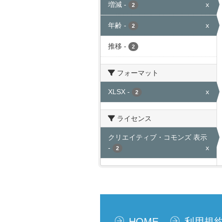
増減
-
x
2
年齢
-
x
2
推移
-
2
フォーマット
XLSX
-
x
2
ライセンス
クリエイティブ・コモンズ 表示
-
x
2
HOME
利用規