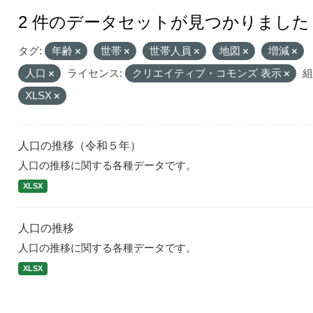
2 件のデータセットが見つかりました
タグ:
年齢
世帯
世帯人員
地図
増減
人口
ライセンス:
クリエイティブ・コモンズ 表示
組
XLSX
人口の推移（令和５年）
人口の推移に関する各種データです。
XLSX
人口の推移
人口の推移に関する各種データです。
XLSX