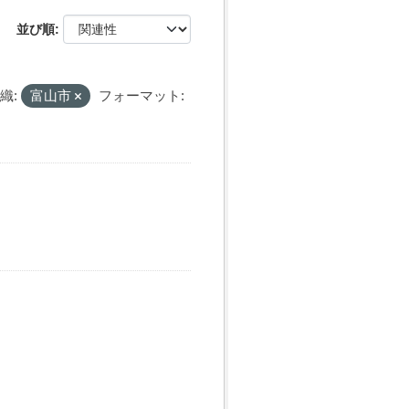
並び順
織:
富山市
フォーマット: