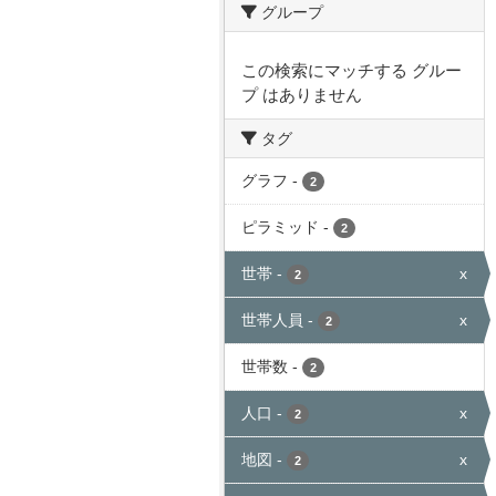
グループ
この検索にマッチする グルー
プ はありません
タグ
グラフ
-
2
ピラミッド
-
2
世帯
-
x
2
世帯人員
-
x
2
世帯数
-
2
人口
-
x
2
地図
-
x
2