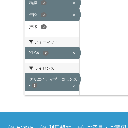
増減
-
x
2
年齢
-
x
2
推移
-
2
フォーマット
XLSX
-
x
2
ライセンス
クリエイティブ・コモンズ 表示
-
x
2
HOME
利用規約
ご意見・ご要望