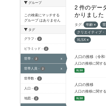
グループ
2 件のデ
かりました
この検索にマッチする
グループ はありません
タグ:
年齢
タグ
クリエイティブ・
グラフ
-
2
XLSX
ピラミッド
-
2
人口の推移（令和
世帯
-
x
2
人口の推移に関す
世帯人員
-
x
2
XLSX
世帯数
-
2
人口の推移
人口
-
2
人口の推移に関す
地図
-
XLSX
2