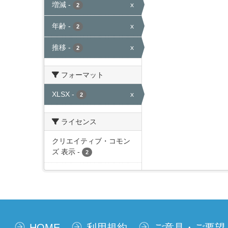
増減
-
x
2
年齢
-
x
2
推移
-
x
2
フォーマット
XLSX
-
x
2
ライセンス
クリエイティブ・コモン
ズ 表示
-
2
HOME
利用規約
ご意見・ご要望