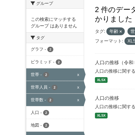
グループ
2 件のデ
かりました
この検索にマッチする
グループ はありません
タグ:
年齢
タグ
フォーマット:
XL
グラフ
-
2
ピラミッド
-
人口の推移（令和
2
人口の推移に関す
世帯
-
x
2
XLSX
世帯人員
-
x
2
人口の推移
世帯数
-
x
2
人口の推移に関す
人口
-
2
XLSX
地図
-
2