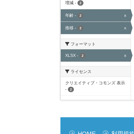
増減
-
2
年齢
-
x
2
推移
-
x
2
フォーマット
XLSX
-
x
2
ライセンス
クリエイティブ・コモンズ 表示
-
2
HOME
利用規