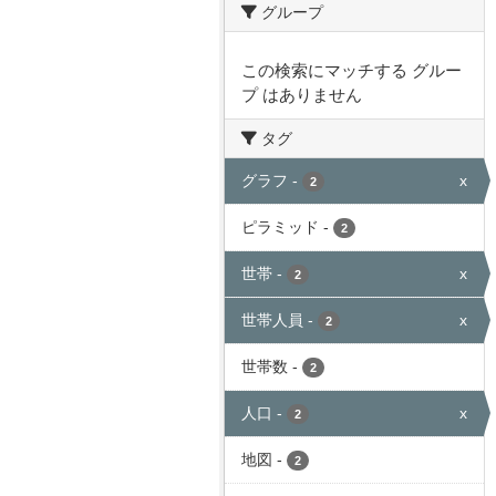
グループ
この検索にマッチする グルー
プ はありません
タグ
グラフ
-
x
2
ピラミッド
-
2
世帯
-
x
2
世帯人員
-
x
2
世帯数
-
2
人口
-
x
2
地図
-
2