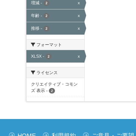
増減
-
x
2
年齢
-
x
2
推移
-
x
2
フォーマット
XLSX
-
x
2
ライセンス
クリエイティブ・コモン
ズ 表示
-
2
HOME
利用規約
ご意見・ご要望