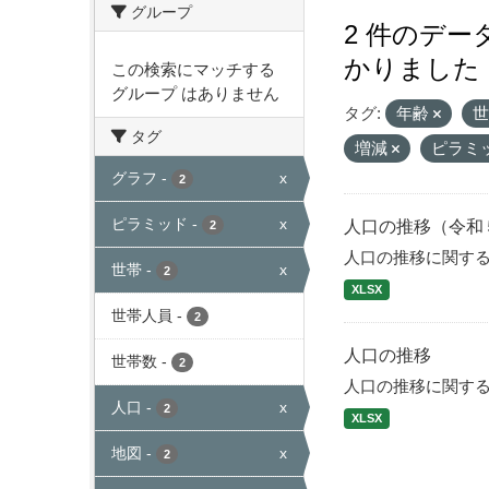
グループ
2 件のデ
かりました
この検索にマッチする
グループ はありません
タグ:
年齢
タグ
増減
ピラミ
グラフ
-
x
2
ピラミッド
-
x
人口の推移（令和
2
人口の推移に関す
世帯
-
x
2
XLSX
世帯人員
-
2
人口の推移
世帯数
-
2
人口の推移に関す
人口
-
x
2
XLSX
地図
-
x
2