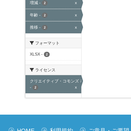
増減
-
x
2
年齢
-
x
2
推移
-
x
2
フォーマット
XLSX
-
2
ライセンス
クリエイティブ・コモンズ 表示
-
x
2
HOME
利用規約
ご意見・ご要望