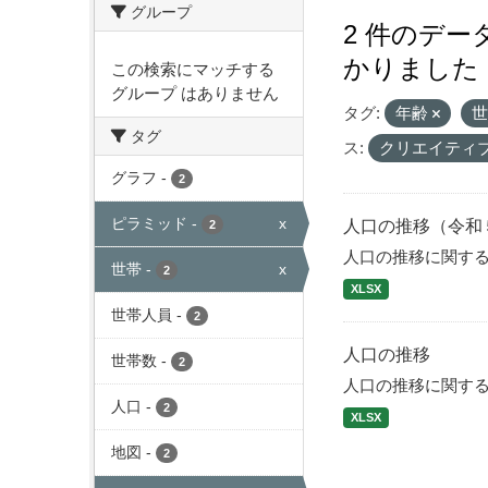
グループ
2 件のデ
かりました
この検索にマッチする
グループ はありません
タグ:
年齢
タグ
ス:
クリエイティ
グラフ
-
2
ピラミッド
-
x
人口の推移（令和
2
人口の推移に関す
世帯
-
x
2
XLSX
世帯人員
-
2
人口の推移
世帯数
-
2
人口の推移に関す
人口
-
2
XLSX
地図
-
2