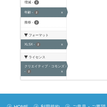
増減
-
2
年齢
-
x
2
推移
-
2
フォーマット
XLSX
-
x
2
ライセンス
クリエイティブ・コモンズ 表示
-
x
2
HOME
利用規約
ご意見・ご要望