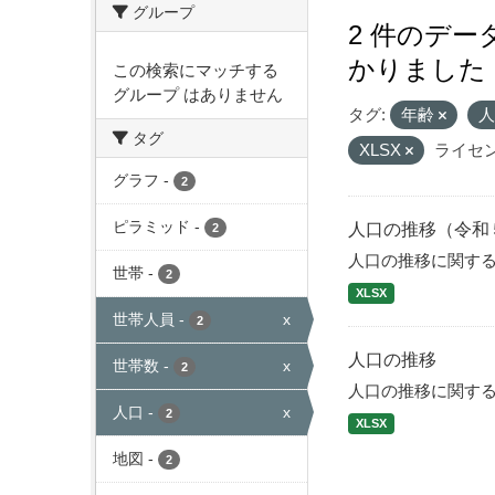
グループ
2 件のデ
かりました
この検索にマッチする
グループ はありません
タグ:
年齢
タグ
XLSX
ライセン
グラフ
-
2
ピラミッド
-
人口の推移（令和
2
人口の推移に関す
世帯
-
2
XLSX
世帯人員
-
x
2
人口の推移
世帯数
-
x
2
人口の推移に関す
人口
-
x
2
XLSX
地図
-
2