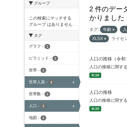
グループ
2 件のデ
かりました
この検索にマッチする
グループ はありません
タグ:
年齢
タグ
XLSX
ライセン
グラフ
-
2
ピラミッド
-
人口の推移（令和
2
人口の推移に関す
世帯
-
2
XLSX
世帯人員
-
x
2
人口の推移
世帯数
-
2
人口の推移に関す
人口
-
x
2
XLSX
地図
-
2