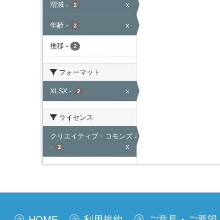
増減
-
x
2
年齢
-
x
2
推移
-
2
フォーマット
XLSX
-
x
2
ライセンス
クリエイティブ・コモンズ 表示
-
x
2
HOME
利用規約
ご意見・ご要望