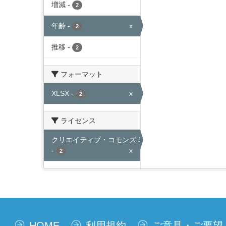
増減
-
2
年齢
-
x
2
推移
-
2
フォーマット
XLSX
-
x
2
ライセンス
クリエイティブ・コモンズ 表示
-
x
2
HOME
利用規約
ご意見・ご要望