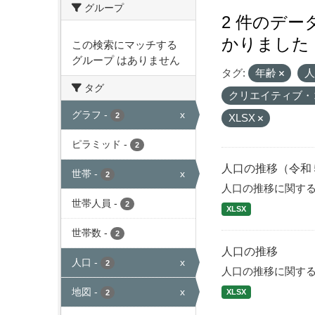
グループ
2 件のデ
かりました
この検索にマッチする
グループ はありません
タグ:
年齢
タグ
クリエイティブ・
グラフ
-
x
2
XLSX
ピラミッド
-
2
人口の推移（令和
世帯
-
x
2
人口の推移に関す
世帯人員
-
2
XLSX
世帯数
-
2
人口の推移
人口
-
x
2
人口の推移に関す
地図
-
x
XLSX
2