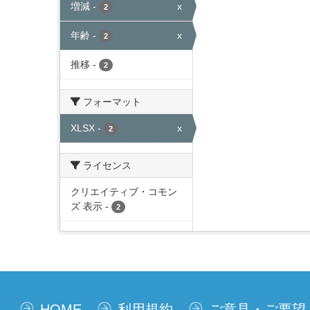
増減
-
x
2
年齢
-
x
2
推移
-
2
フォーマット
XLSX
-
x
2
ライセンス
クリエイティブ・コモン
ズ 表示
-
2
HOME
利用規約
ご意見・ご要望