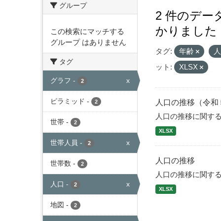
グループ
2 件のデ
かりました
この検索にマッチする
グループ はありません
タグ:
年齢
タグ
ット:
XLSX
グラフ
-
x
2
ピラミッド
-
人口の推移（令和
2
人口の推移に関す
世帯
-
2
XLSX
世帯人員
-
x
2
人口の推移
世帯数
-
2
人口の推移に関す
人口
-
x
2
XLSX
地図
-
2