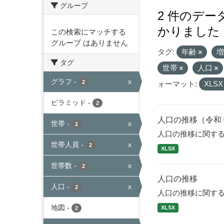
グループ
2 件のデ
かりました
この検索にマッチする
グループ はありません
タグ:
年齢
タグ
世帯
人口
グラフ
-
x
2
ォーマット:
XLS
ピラミッド
-
2
人口の推移（令和
世帯
-
x
2
人口の推移に関す
世帯人員
-
x
2
XLSX
世帯数
-
x
2
人口の推移
人口
-
x
2
人口の推移に関す
地図
-
XLSX
2