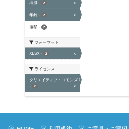
増減
-
x
2
年齢
-
x
2
推移
-
2
フォーマット
XLSX
-
x
2
ライセンス
クリエイティブ・コモンズ 表示
-
x
2
HOME
利用規約
ご意見・ご要望