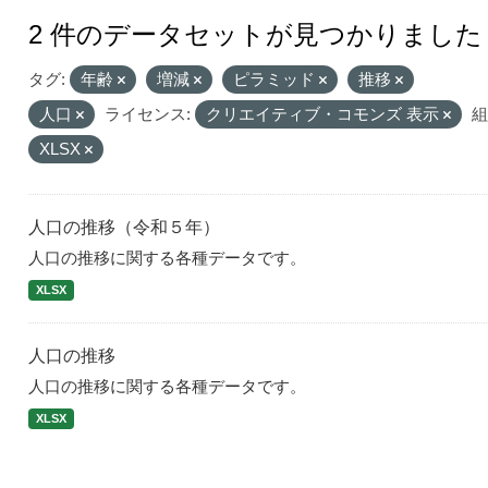
2 件のデータセットが見つかりました
タグ:
年齢
増減
ピラミッド
推移
人口
ライセンス:
クリエイティブ・コモンズ 表示
組
XLSX
人口の推移（令和５年）
人口の推移に関する各種データです。
XLSX
人口の推移
人口の推移に関する各種データです。
XLSX