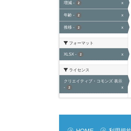
増減
-
x
2
年齢
-
x
2
推移
-
x
2
フォーマット
XLSX
-
x
2
ライセンス
クリエイティブ・コモンズ 表示
-
x
2
HOME
利用規