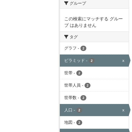
グループ
この検索にマッチする グルー
プ はありません
タグ
グラフ
-
2
ピラミッド
-
x
2
世帯
-
2
世帯人員
-
2
世帯数
-
2
人口
-
x
2
地図
-
2