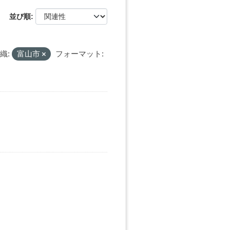
並び順
織:
富山市
フォーマット: